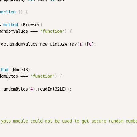
unction
(
)
{
s 
method
(
Browser
)
RandomValues === 
'function'
)
{
.
getRandomValues
(
new Uint32Array
(
1
)
)
[
0
];

thod
(
NodeJS
)
domBytes === 
'function'
)
{
.
randomBytes
(
4
)
.
readInt32LE
(
)
;

rypto module could not be used to get secure random numb