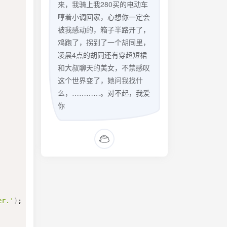
来，我骑上我280买的电动车
哼着小调回家，心想你一定会
被我感动的，箱子半路开了，
鸡跑了，拐到了一个胡同里，
凌晨4点的胡同还有穿超短裙
和大叔聊天的美女，不禁感叹
这个世界变了，她问我找什
么，…………。对不起，我爱
你
er.'
)
;
