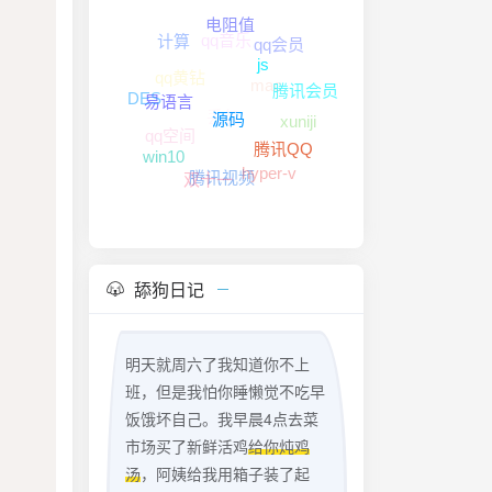
qq音乐
电阻值
qq会员
计算
qq黄钻
mac
js
腾讯会员
DES
丢包
xuniji
易语言
qq空间
源码
腾讯QQ
win10
hyper-v
双十一
腾讯视频
舔狗日记
明天就周六了我知道你不上
班，但是我怕你睡懒觉不吃早
饭饿坏自己。我早晨4点去菜
市场买了新鲜活鸡
给你炖鸡
汤
，阿姨给我用箱子装了起