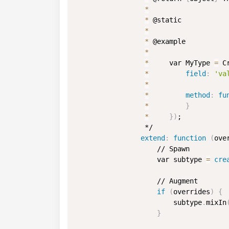
*
*
 @static

*
*
 @example

*
*
     var MyType 
=
 C
*
field
:
'va
*
*
method
:
fu
*
}
*
}
)
;

                 */

extend
:
function
(
ove
                    // Spawn

                    var subtype 
=
cre
                    // Augment

if
(
overrides
)
{
                        subtype
.
mixIn
}