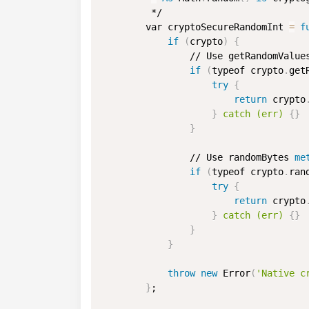
         */

        var cryptoSecureRandomInt 
=
f
if
(
crypto
)
{
                // Use getRandomValue
if
(
typeof crypto
.
get
try
{
return
 crypto
}
 catch (err) 
{
}
}
                // Use randomBytes 
me
if
(
typeof crypto
.
ran
try
{
return
 crypto
}
 catch (err) 
{
}
}
}
throw
new
 Error
(
'Native c
}
;
