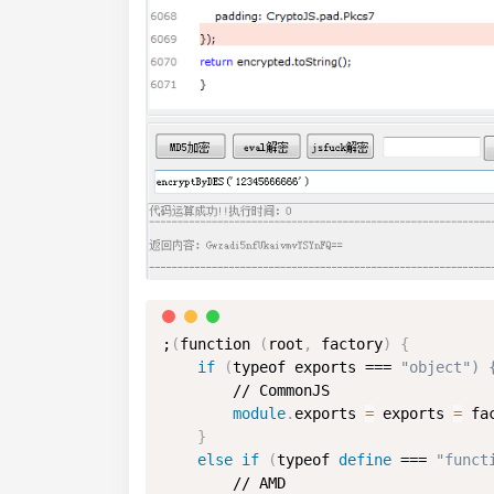
;
(
function 
(
root
,
 factory
)
{
if
(
typeof exports === 
"object") 
        // CommonJS

module
.
exports 
=
 exports 
=
 fa
}
else
if
(
typeof 
define
 === 
"funct
        // AMD
