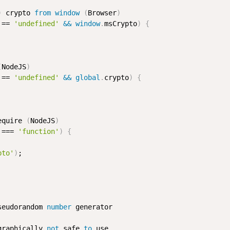
)
 crypto 
from
window
(
Browser
)
!== 
'undefined'
&&
window
.
msCrypto
)
{
(
NodeJS
)
!== 
'undefined'
&&
global
.
crypto
)
{
equire 
(
NodeJS
)
 === 
'function'
)
{
pto'
)
;

seudorandom 
number
 generator

graphically 
not
 safe 
to
 use
