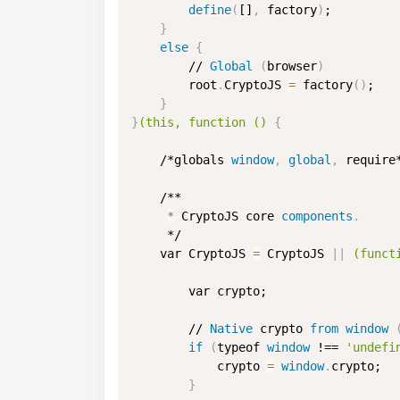
define
(
[]
,
 factory
)
;

}
else
{
        // 
Global
(
browser
)
        root
.
CryptoJS 
=
 factory
(
)
;

}
}
(this, function () 
{
    /*globals 
window
,
global
,
 require*
    /**

*
 CryptoJS core 
components
.
     */

    var CryptoJS 
=
 CryptoJS 
|
|
 (funct
        var crypto;

        // 
Native
 crypto 
from
window
if
(
typeof 
window
 !== 
'undefi
            crypto 
=
window
.
crypto;

}