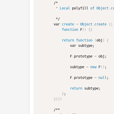
        /*

*
Local
 polyfill 
of
Object
.
c
         */

        var 
create
=
Object
.
create
|
|
function
 F
(
)
{
}
return
function
(
obj
)
{
                var subtype;

                F
.
prototype 
=
 obj;

                subtype 
=
new
 F
(
)
;

                F
.
prototype 
=
null
;

return
 subtype;

}
;

}
(
)
)
        /**
