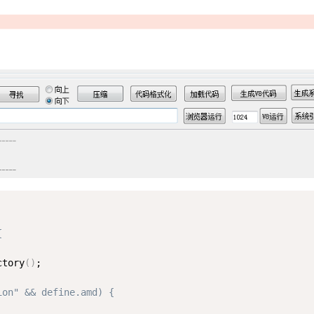
{
ctory
(
)
;

ion" && define.amd) {