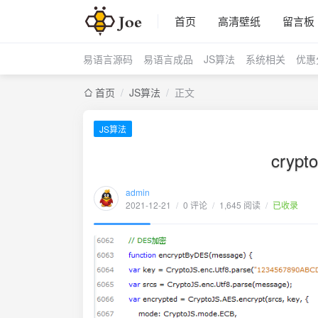
首页
高清壁纸
留言板
易语言源码
易语言成品
JS算法
系统相关
优惠
首页
/
JS算法
/
正文
JS算法
cryp
admin
2021-12-21
/
0 评论
/
1,645 阅读
/
已收录