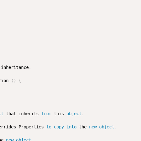
 inheritance
.
tion 
(
)
{
ct
 that inherits 
from
 this 
object
.
errides Properties 
to
copy
into
 the 
new
object
.
he 
new
object
.