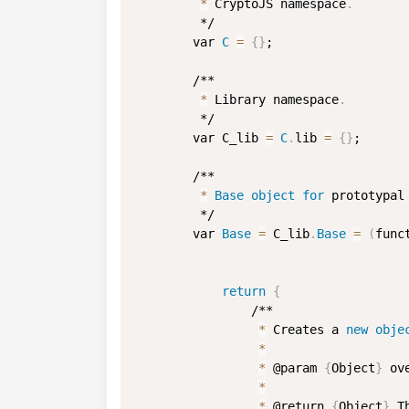
*
 CryptoJS namespace
.
         */

        var 
C
=
{
}
;

        /**

*
 Library namespace
.
         */

        var C_lib 
=
C
.
lib 
=
{
}
;

        /**

*
Base
object
for
 prototypal
         */

        var 
Base
=
 C_lib
.
Base
=
(
func
return
{
                /**

*
 Creates a 
new
obje
*
*
 @param 
{
Object
}
 ov
*
*
 @return 
{
Object
}
 T