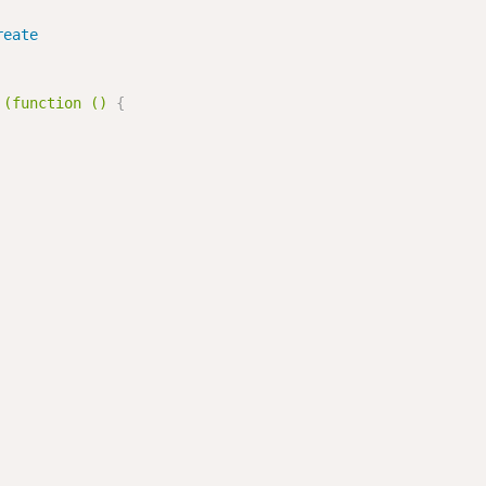
reate
 (function () 
{