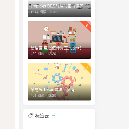
crypto-js DES前端加密 js源码
1644 阅读 - 12/21
2
易语言 电阻值计算工具 源码
439 阅读 - 12/20
3
某易AcToken算法 js源码
401 阅读 - 12/20
标签云