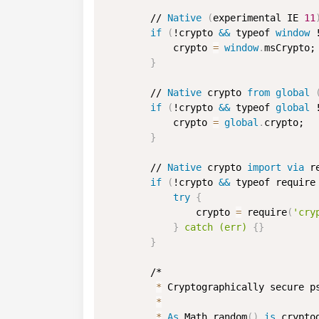
        // 
Native
(
experimental IE 
11
if
(
!crypto 
&&
 typeof 
window
 
            crypto 
=
window
.
msCrypto;

}
        // 
Native
 crypto 
from
global
if
(
!crypto 
&&
 typeof 
global
 
            crypto 
=
global
.
crypto;

}
        // 
Native
 crypto 
import
via
 r
if
(
!crypto 
&&
 typeof require
try
{
                crypto 
=
 require
(
'cry
}
 catch (err) 
{
}
}
        /*

*
 Cryptographically secure p
*
*
As
 Math
.
random
(
)
is
 crypto