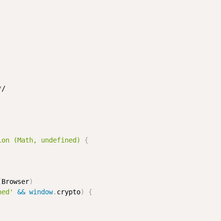
/

ion (Math, undefined) 
{
(
Browser
)
ned'
&&
window
.
crypto
)
{