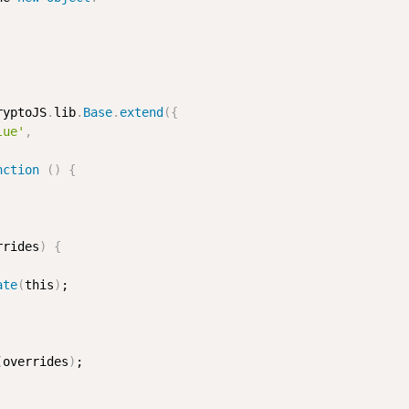
ryptoJS
.
lib
.
Base
.
extend
(
{
lue'
,
nction
(
)
{
rrides
)
{
ate
(
this
)
;

(
overrides
)
;
