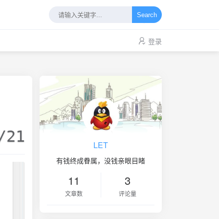
Search
登录
/21
LET
有钱终成眷属，没钱亲眼目睹
11
3
文章数
评论量