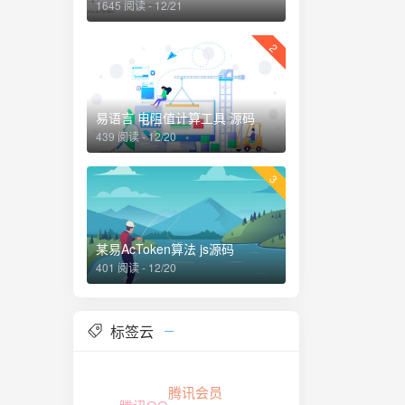
1645 阅读 - 12/21
2
易语言 电阻值计算工具 源码
439 阅读 - 12/20
3
某易AcToken算法 js源码
401 阅读 - 12/20
标签云
腾讯会员
js