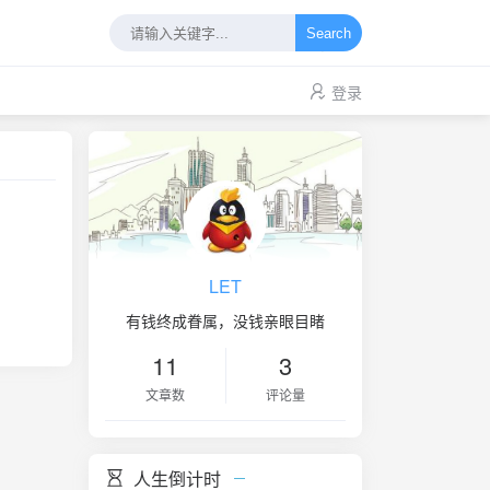
Search
登录
LET
有钱终成眷属，没钱亲眼目睹
11
3
文章数
评论量
人生倒计时