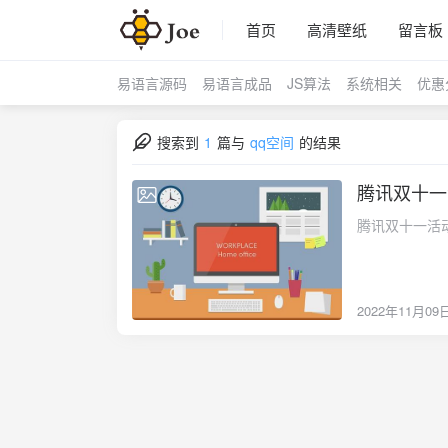
首页
高清壁纸
留言板
易语言源码
易语言成品
JS算法
系统相关
优惠
搜索到
1
篇与
qq空间
的结果
腾讯双十一
2022-11-09
腾讯双十一活
2022年11月09