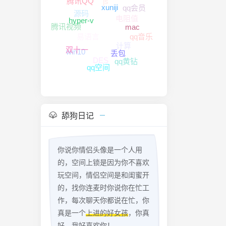
腾讯QQ
qq会员
源码
xuniji
电阻值
hyper-v
腾讯视频
mac
易语言
qq音乐
计算
win10
双十一
DES
丢包
qq黄钻
qq空间
舔狗日记
你说你情侣头像是一个人用
的，空间上锁是因为你不喜欢
玩空间，情侣空间是和闺蜜开
的，找你连麦时你说你在忙工
作，每次聊天你都说在忙，你
真是一个
上进的好女孩
，你真
好，我好喜欢你！