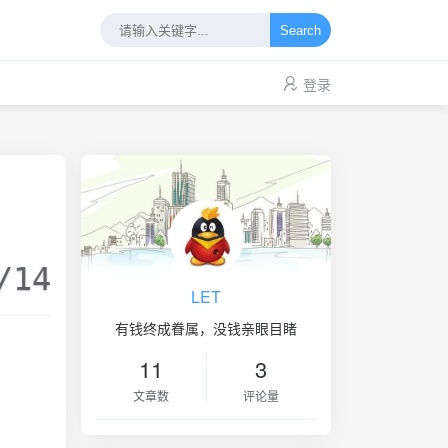
Search
登录
/14
LET
有钱终成眷属，没钱亲眼目睹
11
3
文章数
评论量