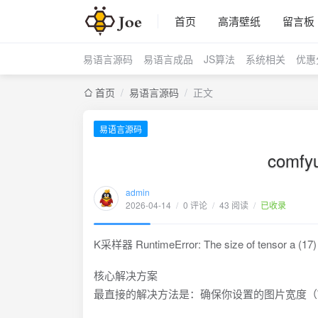
首页
高清壁纸
留言板
易语言源码
易语言成品
JS算法
系统相关
优惠
首页
/
易语言源码
/
正文
易语言源码
comfy
admin
2026-04-14
/
0 评论
/
43 阅读
/
已收录
K采样器 RuntimeError: The size of tensor a (17) m
核心解决方案
最直接的解决方法是：确保你设置的图片宽度（Widt