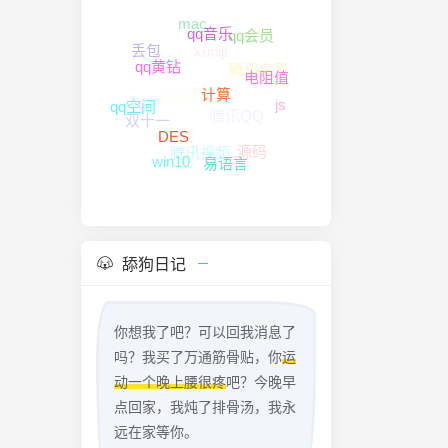
mac
qq会员
qq音乐
xuniji
丢包
腾讯会员
qq黄钻
电阻值
hyper-v
js
腾讯QQ
计算
qq空间
双十一
腾讯视频
DES
源码
win10
易语言
舔狗日记
你想我了吧？可以回我消息了
吗？我买了万通筋骨贴，你
运
动一个晚上腰很疼
吧？今晚早
点回家，我炖了排骨汤，我永
远在家等你。